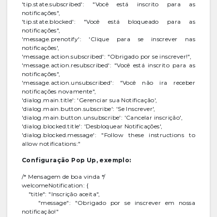
'tip.state.subscribed': "Você está inscrito para as
notificações",
'tip.state.blocked': "Você está bloqueado para as
notificações",
'message.prenotify': 'Clique para se inscrever nas
notificações',
'message.action.subscribed': "Obrigado por se inscrever!",
'message.action.resubscribed': "Você está inscrito para as
notificações",
'message.action.unsubscribed': "Você não ira receber
notificações novamente",
'dialog.main.title': 'Gerenciar sua Notificação',
'dialog.main.button.subscribe': 'Se Inscrever',
'dialog.main.button.unsubscribe': 'Cancelar inscrição',
'dialog.blocked.title': 'Desbloquear Notificações',
'dialog.blocked.message': "Follow these instructions to
allow notifications:"
Configuração Pop Up, exemplo:
/* Mensagem de boa vinda */
welcomeNotification: {
"title": "Inscrição aceita",
"message": "Obrigado por se inscrever em nossa
notificação!"