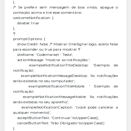
},
/* Se preferir sem mensagem de boa vinda, apague o
conteúdo acima e tire esse comentário
welcomeNotification: {
disable: true
},
*/
promptOptions: {
showCredit: false, /* Mostrar OneSignal logo, aceito false
para esconder ou true para mostrar */
siteName: 'Codemarket - Teste',
actionMessage: 'mostrar as notificações:',
exampleNotificationTitleDesktop: 'Exemplo de
notificação',
exampleNotificationMessageDesktop: 'As notificações
serão exibidas no seu computador',
exampleNotificationTitleMobile: ' Exemplo de
notificação',
exampleNotificationMessageMobile: 'As notificações
serão exibidas no seu aparelho',
exampleNotificationCaption: '(você pode cancelar a
qualquer momento)',
acceptButtonText: 'Continuar'.toUpperCase(),
cancelButtonText: 'Não Obrigado'.toUpperCase()
},