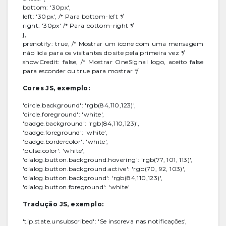
bottom: '30px',
left: '30px', /* Para bottom-left */
right: '30px' /* Para bottom-right */
},
prenotify: true, /* Mostrar um ícone com uma mensagem
não lida para os visitantes do site pela primeira vez */
showCredit: false, /* Mostrar OneSignal logo, aceito false
para esconder ou true para mostrar */
Cores JS, exemplo:
'circle.background': 'rgb(84,110,123)',
'circle.foreground': 'white',
'badge.background': 'rgb(84,110,123)',
'badge.foreground': 'white',
'badge.bordercolor': 'white',
'pulse.color': 'white',
'dialog.button.background.hovering': 'rgb(77, 101, 113)',
'dialog.button.background.active': 'rgb(70, 92, 103)',
'dialog.button.background': 'rgb(84,110,123)',
'dialog.button.foreground': 'white'
Tradução JS, exemplo:
'tip.state.unsubscribed': 'Se inscreva nas notificações',