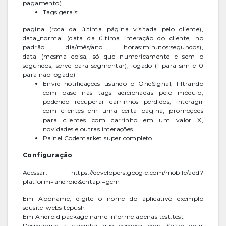
pagamento)
Tags gerais:
pagina (rota da última página visitada pelo cliente),
data_normal (data da última interação do cliente, no
padrão dia/mês/ano horas:minutos:segundos),
data (mesma coisa, só que numericamente e sem o
segundos, serve para segmentar), logado (1 para sim e 0
para não logado)
Envie notificações usando o OneSignal, filtrando
com base nas tags adicionadas pelo módulo,
podendo recuperar carrinhos perdidos, interagir
com clientes em uma certa página, promoções
para clientes com carrinho em um valor X,
novidades e outras interações
Painel Codemarket super completo
Configuração
Acessar: https://developers.google.com/mobile/add?
platform=android&cntapi=gcm
Em Appname, digite o nome do aplicativo exemplo
seusite-websitepush
Em Android package name informe apenas test.test
Desmarque a caixinha que começa com Share your