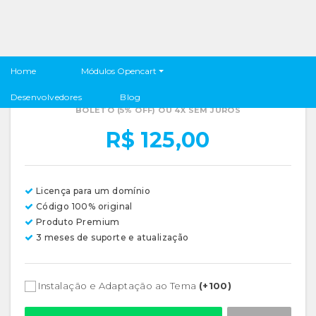
Website Push OneSignal Premium Opencart -
Módulos Opencart
Home
Aumente suas conversões
Desenvolvedores
Blog
BOLETO (5% OFF) OU 4X SEM JUROS
R$ 125,00
Licença para um domínio
Código 100% original
Produto Premium
3 meses de suporte e atualização
Instalação e Adaptação ao Tema
(+100)