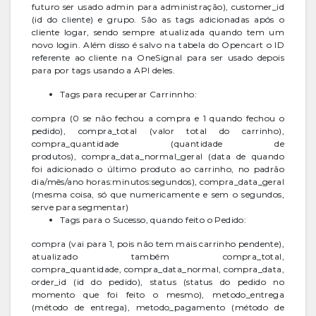
futuro ser usado admin para administração), customer_id
(id do cliente) e grupo. São as tags adicionadas após o
cliente logar, sendo sempre atualizada quando tem um
novo login. Além disso é salvo na tabela do Opencart o ID
referente ao cliente na OneSignal para ser usado depois
para por tags usando a API deles.
Tags para recuperar Carrinnho:
compra (0 se não fechou a compra e 1 quando fechou o
pedido), compra_total (valor total do carrinho),
compra_quantidade (quantidade de
produtos), compra_data_normal_geral (data de quando
foi adicionado o último produto ao carrinho, no padrão
dia/mês/ano horas:minutos:segundos), compra_data_geral
(mesma coisa, só que numericamente e sem o segundos,
serve para segmentar)
Tags para o Sucesso, quando feito o Pedido:
compra (vai para 1, pois não tem mais carrinho pendente),
atualizado também compra_total,
compra_quantidade, compra_data_normal, compra_data,
order_id (id do pedido), status (status do pedido no
momento que foi feito o mesmo), metodo_entrega
(método de entrega), metodo_pagamento (método de