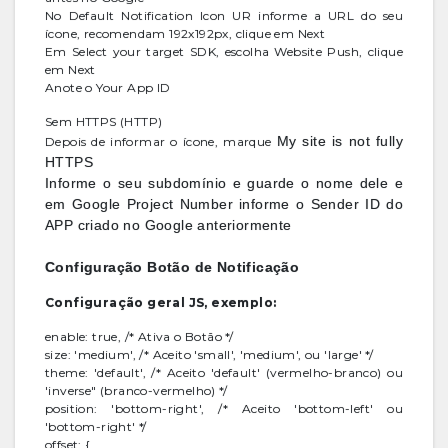
No Default Notification Icon UR informe a URL do seu
ícone, recomendam 192x192px, clique em Next
Em Select your target SDK, escolha Website Push, clique
em Next
Anote o Your App ID
Sem HTTPS (HTTP)
My site is not fully
Depois de informar o ícone, marque
HTTPS
Informe o seu subdomínio e guarde o nome dele e
em Google Project Number informe o Sender ID do
APP criado no Google anteriormente
Configuração Botão de Notificação
Configuração geral JS, exemplo:
enable: true, /* Ativa o Botão */
size: 'medium', /* Aceito 'small', 'medium', ou 'large' */
theme: 'default', /* Aceito 'default' (vermelho-branco) ou
'inverse" (branco-vermelho) */
position: 'bottom-right', /* Aceito 'bottom-left' ou
'bottom-right' */
offset: {