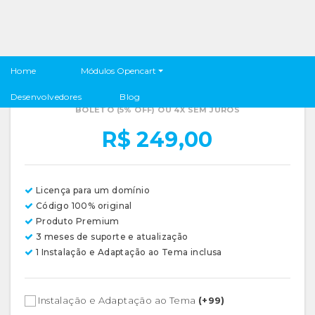
Pagamento Mercado Pago Transparente
Módulos Opencart
Home
Boleto e Cartão Opencart
Desenvolvedores
Blog
BOLETO (5% OFF) OU 4X SEM JUROS
R$ 249,00
Licença para um domínio
Código 100% original
Produto Premium
3 meses de suporte e atualização
1 Instalação e Adaptação ao Tema inclusa
Instalação e Adaptação ao Tema
(+99)