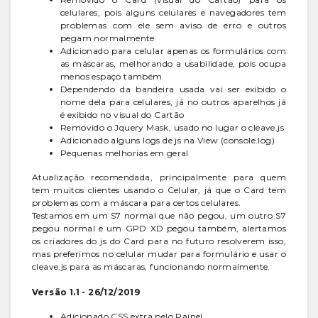
celulares, pois alguns celulares e navegadores tem
problemas com ele sem aviso de erro e outros
pegam normalmente
Adicionado para celular apenas os formulários com
as máscaras, melhorando a usabilidade, pois ocupa
menos espaço também
Dependendo da bandeira usada vai ser exibido o
nome dela para celulares, já no outros aparelhos já
é exibido no visual do Cartão
Removido o Jquery Mask, usado no lugar o cleave.js
Adicionado alguns logs de js na View (console.log)
Pequenas melhorias em geral
Atualização recomendada, principalmente para quem
tem muitos clientes usando o Celular, já que o Card tem
problemas com a máscara para certos celulares.
Testamos em um S7 normal que não pegou, um outro S7
pegou normal e um GPD XD pegou também, alertamos
os criadores do js do Card para no futuro resolverem isso,
mas preferimos no celular mudar para formulário e usar o
cleave.js para as máscaras, funcionando normalmente.
Versão 1.1 - 26/12/2019
Adicionado CSS extra pelo Painel