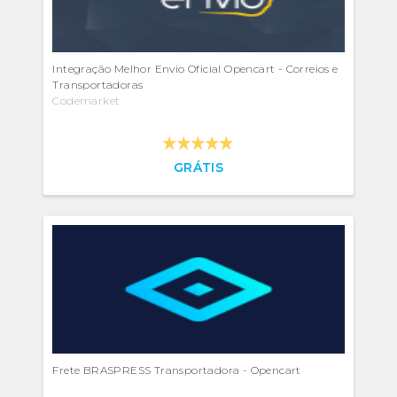
Integração Melhor Envio Oficial Opencart - Correios e
Transportadoras
Codemarket
GRÁTIS
Frete BRASPRESS Transportadora - Opencart