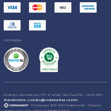
Certificados
Endereço: Alameda Jaú, 1177, 4º andar, São Paulo/SP - 01420-903 |
Atendimento: contato@codemarket.com.br
© Copyright 2013-2022 Codemarket - Todos os
direitos reservados. CNPJ: 42.169.965/0001-52