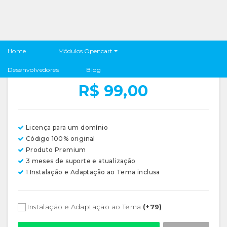
Frete Grátis por Produto para Opencart
Módulos Opencart
Home
Desenvolvedores
BOLETO (5% OFF) OU 4X SEM JUROS
Blog
R$ 99,00
Licença para um domínio
Código 100% original
Produto Premium
3 meses de suporte e atualização
1 Instalação e Adaptação ao Tema inclusa
Instalação e Adaptação ao Tema
(+79)