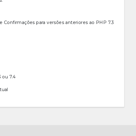
.2
de Confirmações para versões anteriores ao PHP 7.3
3 ou 7.4
tual