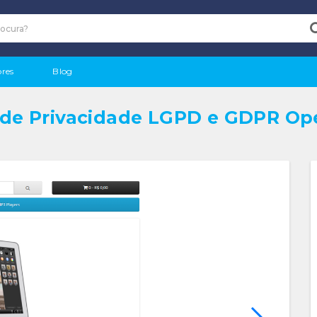
res
Blog
a de Privacidade LGPD e GDPR Op