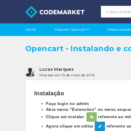
Módulos Opencart
Home
Desenvolvedo
Opencart - Instalando e 
Lucas Marques
Postado em 15 de maio de 2016
Instalação
Faça login no admin
Abra menu "Extensões" no menu esquer
Clique em instalar
referente ao mó
Agora clique em editar
referente a