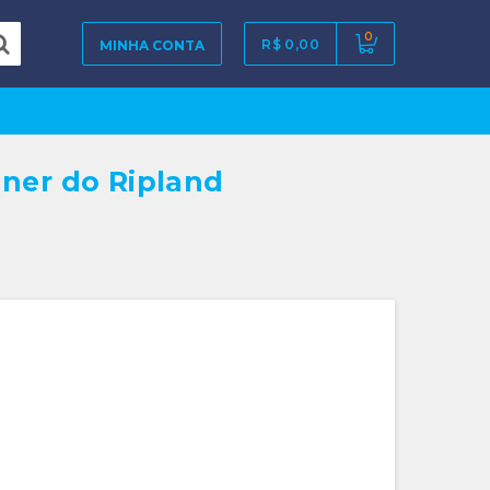
0
R$ 0,00
MINHA CONTA
ner do Ripland