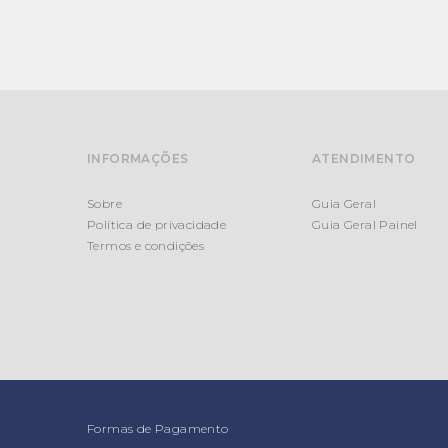
INFORMAÇÕES
ATENDIMENTO
Sobre
Guia Geral
Política de privacidade
Guia Geral Painel
Termos e condições
Formas de Pagamento